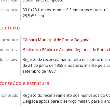
e descrição
Documento composto
e suporte
33 f. (23 f. mans. num. + 9 f. em branco num. + 
28,5x55 cm)
contexto
 produtor
Câmara Municipal de Ponta Delgada
 detentora
Biblioteca Pública e Arquivo Regional de Ponta
do arquivo
Registo de recenceamento feito em conformidad
de 21 de julho de 1855 e posteriormente pela ca
setembro de 1887.
conteúdo e estrutura
 conteúdo
Registo do recenseamento dos mancebos do C
Delgada aptos para o serviço militar, para o an