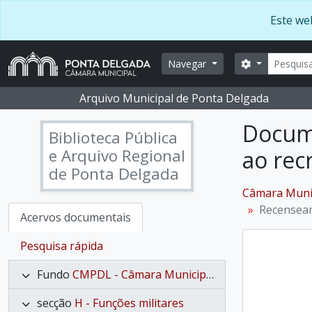
Skip to main content
Este web
Pesquis
Opções de b
Navegar
Arquivo Municipal de Ponta Delgada
Docum
Biblioteca Pública
e Arquivo Regional
ao rec
de Ponta Delgada
Câmara Munic
Recenseam
Acervos documentais
Pesquisa rápida
Fundo
CMPDL - Câmara Municipal de Ponta Delgada
secção
H - Funções militares