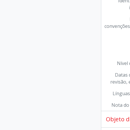
Ident
convenções 
Nível 
Datas d
revisão, 
Línguas 
Nota do 
Objeto d