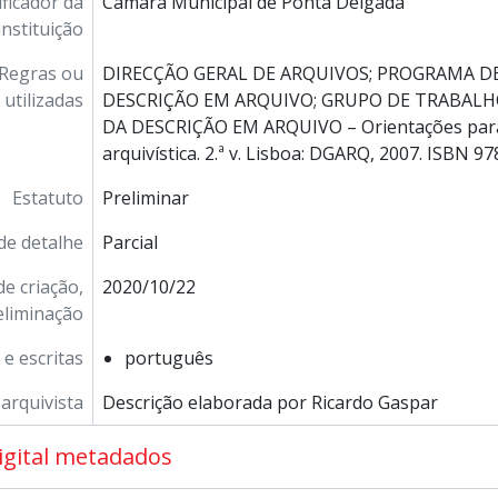
ificador da
Câmara Municipal de Ponta Delgada
instituição
Regras ou
DIRECÇÃO GERAL DE ARQUIVOS; PROGRAMA 
utilizadas
DESCRIÇÃO EM ARQUIVO; GRUPO DE TRABAL
DA DESCRIÇÃO EM ARQUIVO – Orientações para
arquivística. 2.ª v. Lisboa: DGARQ, 2007. ISBN 9
Estatuto
Preliminar
de detalhe
Parcial
e criação,
2020/10/22
eliminação
e escritas
português
arquivista
Descrição elaborada por Ricardo Gaspar
igital metadados