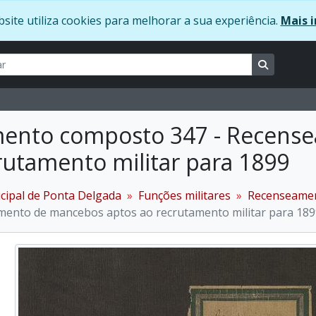
site utiliza cookies para melhorar a sua experiência.
Mais i
ar
usca
Busque na
ento composto 347 - Recens
rutamento militar para 1899
ipal de Ponta Delgada
Funções militares
Recenseamen
ento de mancebos aptos ao recrutamento militar para 189