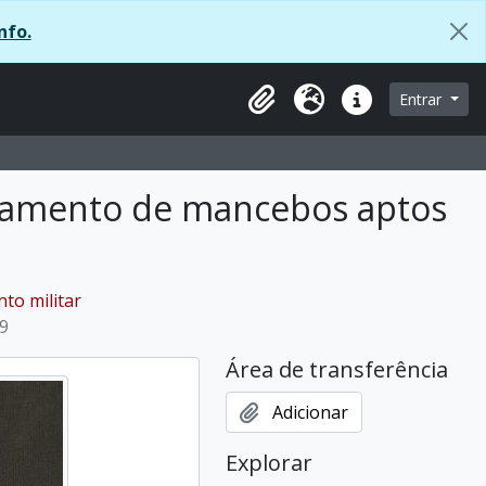
nfo.
 página de navegação
Entrar
Área de transferência
Idioma
Ligações rápidas
eamento de mancebos aptos
to militar
9
Área de transferência
Adicionar
Explorar