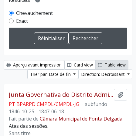
Résultats
Chevauchement
Exact
Aperçu avant impression
Card view
Table view
Trier par: Date de fin
Direction: Décroissant
Junta Governativa do Distrito Administrativo de Ponta Delgada
Ajout
PT BPARPD CMPDL/CMPDL-JG
·
subfundo
·
1846-10-25 - 1847-06-18
Fait partie de
Câmara Municipal de Ponta Delgada
Atas das sessões.
Sans titre