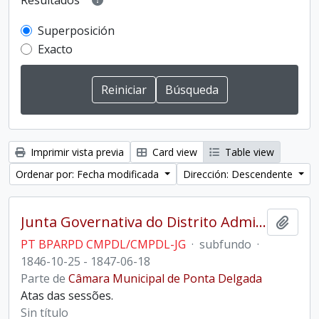
Resultados
Superposición
Exacto
Imprimir vista previa
Card view
Table view
Ordenar por: Fecha modificada
Dirección: Descendente
Junta Governativa do Distrito Administrativo de Ponta Delgada
Añadi
PT BPARPD CMPDL/CMPDL-JG
·
subfundo
·
1846-10-25 - 1847-06-18
Parte de
Câmara Municipal de Ponta Delgada
Atas das sessões.
Sin título