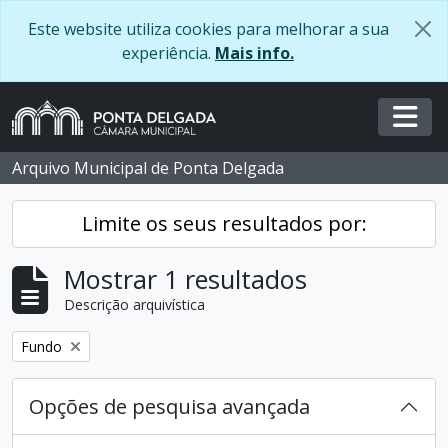
Skip to main content
Este website utiliza cookies para melhorar a sua
experiência.
Mais info.
Togg
Arquivo Municipal de Ponta Delgada
Limite os seus resultados por:
Mostrar 1 resultados
Descrição arquivística
Remover filtro:
Fundo
Opções de pesquisa avançada