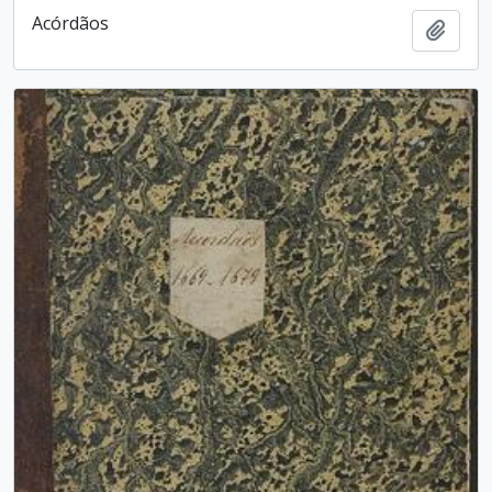
Acórdãos
Adici