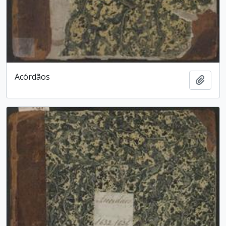
Acórdãos
Adici