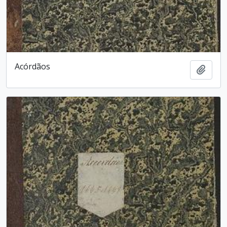
Acórdãos
Adici