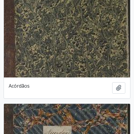
Acórdãos
Adici