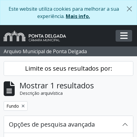
Skip to main content
Este website utiliza cookies para melhorar a sua
experiência.
Mais info.
Togg
Arquivo Municipal de Ponta Delgada
Limite os seus resultados por:
Mostrar 1 resultados
Descrição arquivística
Remover filtro:
Fundo
Opções de pesquisa avançada