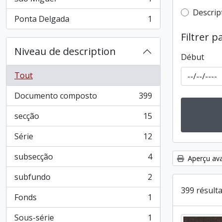
, 1 résultats
Top-leve
Descrip
Ponta Delgada
1
, 1 résultats
Filtrer p
Niveau de description
Début
Tout
Documento composto
399
, 399 résultats
secção
15
, 15 résultats
Série
12
, 12 résultats
subsecção
4
Aperçu ava
, 4 résultats
subfundo
2
, 2 résultats
399 résult
Fonds
1
, 1 résultats
Sous-série
1