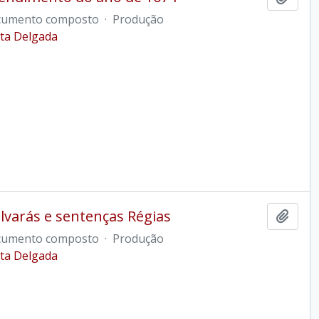
umento composto
·
Produção
ta Delgada
alvarás e sentenças Régias
Ajout
umento composto
·
Produção
ta Delgada