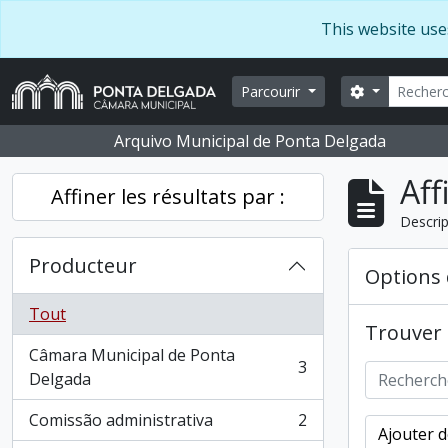
Skip to main content
This website use
Recherc
Search opti
Parcourir
Arquivo Municipal de Ponta Delgada
Aff
Affiner les résultats par :
Descrip
Producteur
Options 
Tout
Trouver l
Câmara Municipal de Ponta
3
, 3 résultats
Delgada
Comissão administrativa
2
, 2 résultats
Ajouter d