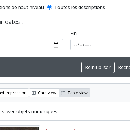
l description filter
tions de haut niveau
Toutes les descriptions
ar dates :
Fin
nt impression
Card view
Table view
ats avec objets numériques