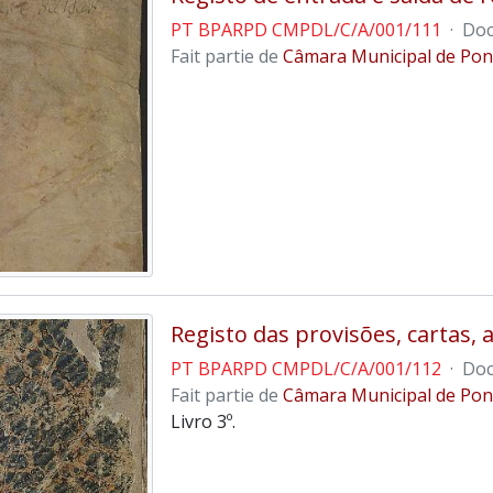
PT BPARPD CMPDL/C/A/001/111
·
Doc
Fait partie de
Câmara Municipal de Pon
Registo das provisões, cartas, 
PT BPARPD CMPDL/C/A/001/112
·
Doc
Fait partie de
Câmara Municipal de Pon
Livro 3º.