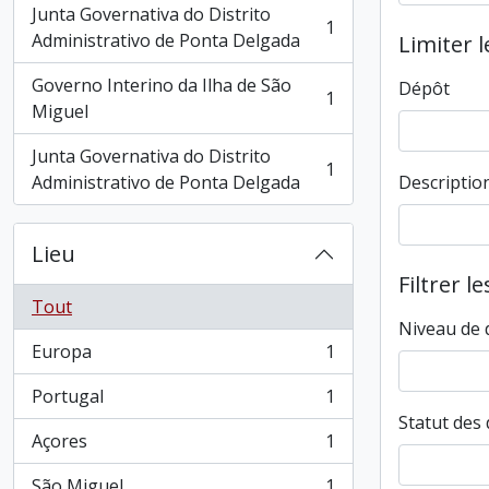
Junta Governativa do Distrito
1
, 1 résultats
Administrativo de Ponta Delgada
Limiter l
Governo Interino da Ilha de São
Dépôt
1
, 1 résultats
Miguel
Junta Governativa do Distrito
1
, 1 résultats
Administrativo de Ponta Delgada
Descriptio
Lieu
Filtrer l
Tout
Niveau de 
Europa
1
, 1 résultats
Portugal
1
, 1 résultats
Statut des 
Açores
1
, 1 résultats
São Miguel
1