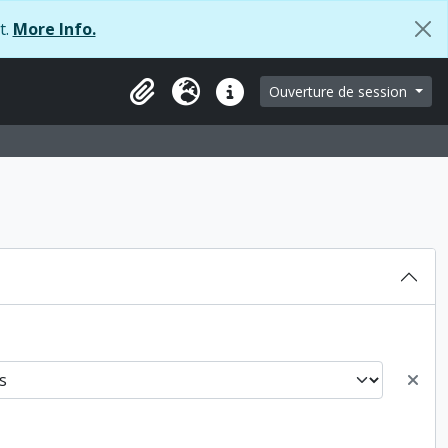
t.
More Info.
 browse page
Ouverture de session
Presse-papier
Langue
Liens rapides