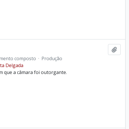
Ajout
mento composto
·
Produção
ta Delgada
m que a câmara foi outorgante.