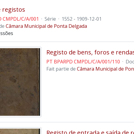
e registos
D CMPDL/C/A/001
·
Série
·
1552 - 1909-12-01
 de
Câmara Municipal de Ponta Delgada
essões
Registo de bens, foros e renda
PT BPARPD CMPDL/C/A/001/110
·
Doc
Fait partie de
Câmara Municipal de Pon
Registo de entrada e saída de