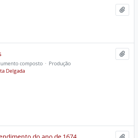
Ajout
s
Ajout
umento composto
·
Produção
ta Delgada
 rendimento do ano de 1674
Ajout