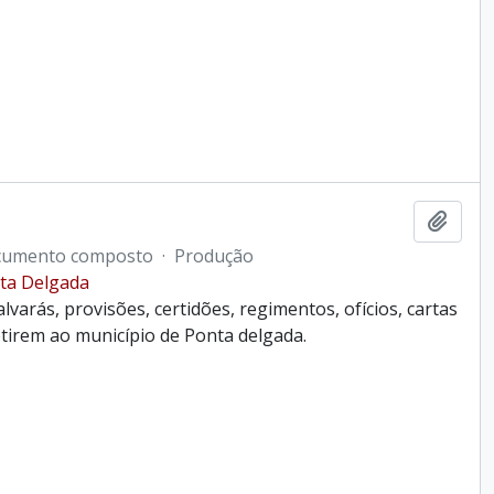
Ajout
umento composto
·
Produção
ta Delgada
lvarás, provisões, certidões, regimentos, ofícios, cartas
tirem ao município de Ponta delgada.