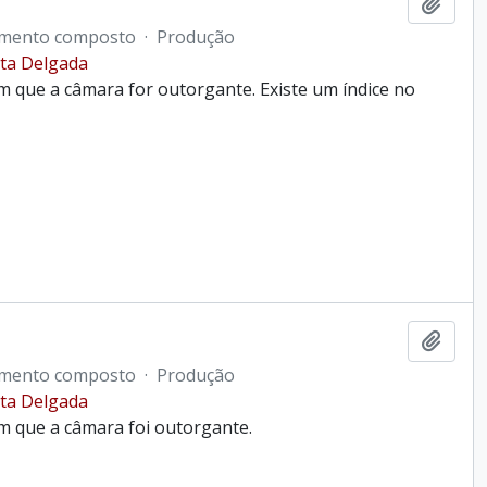
Ajout
mento composto
·
Produção
ta Delgada
 que a câmara for outorgante. Existe um índice no
Ajout
mento composto
·
Produção
ta Delgada
m que a câmara foi outorgante.