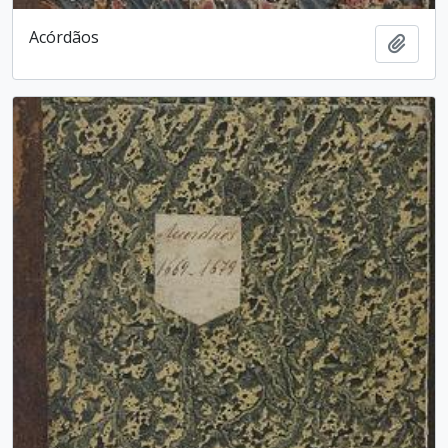
Acórdãos
Adici