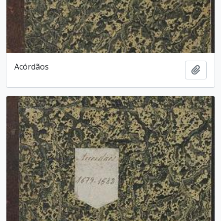
Acórdãos
Adici