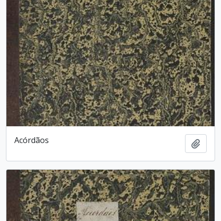
Acórdãos
Adici