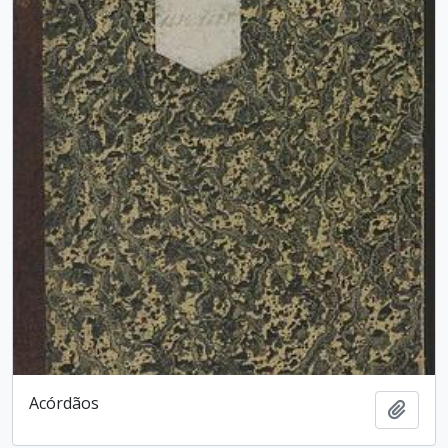
Acórdãos
Adici