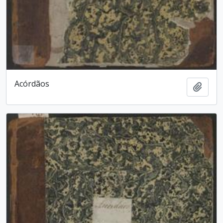
Acórdãos
Adici