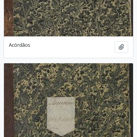
Acórdãos
Adici