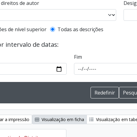
direitos de autor
Desig
de descrição de nível superior
ões de nível superior
Todas as descrições
or intervalo de datas:
Fim
zar a impressão
Visualização em ficha
Visualização em tab