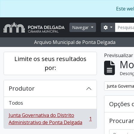
Skip to main content
Este web
Pesquis
Opções de b
Navegar
Arquivo Municipal de Ponta Delgada
Previsualiza
Limite os seus resultados
Mos
por:
Descriç
Remover filtro
Junta Governa
Produtor
Todos
Opções 
Junta Governativa do Distrito
1
Procurar
, 1 resultados
Administrativo de Ponta Delgada