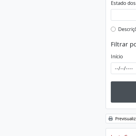
Estado dos 
Filtro 
Descriç
Filtrar p
Início
Previsuali