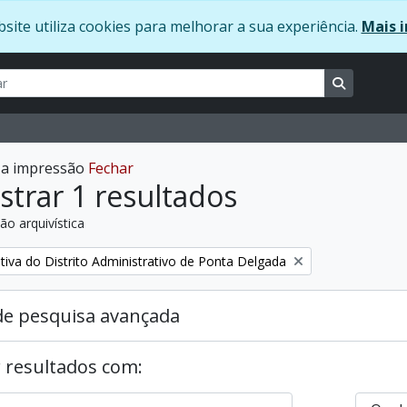
site utiliza cookies para melhorar a sua experiência.
Mais i
ar
usca
Busque na
r a impressão
Fechar
trar 1 resultados
ão arquivística
:
tiva do Distrito Administrativo de Ponta Delgada
de pesquisa avançada
 resultados com: