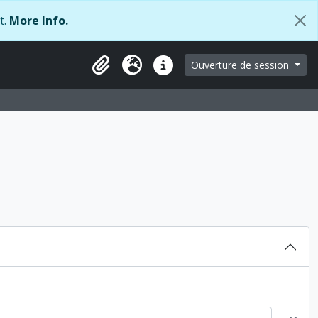
t.
More Info.
 browse page
Ouverture de session
Presse-papier
Langue
Liens rapides