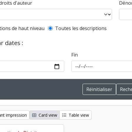
droits d'auteur
Dénom
l description filter
tions de haut niveau
Toutes les descriptions
ar dates :
Fin
nt impression
Card view
Table view