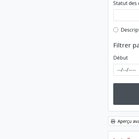
Statut des 
Top-leve
Descrip
Filtrer p
Début
Aperçu ava