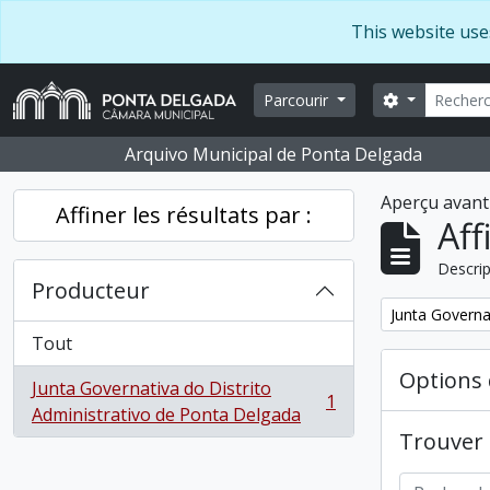
Skip to main content
This website use
Recherc
Search opti
Parcourir
Arquivo Municipal de Ponta Delgada
Aperçu avant
Affiner les résultats par :
Aff
Descrip
Producteur
Remove filter:
Junta Governa
Tout
Options 
Junta Governativa do Distrito
1
, 1 résultats
Administrativo de Ponta Delgada
Trouver l