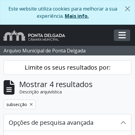
Skip to main content
Este website utiliza cookies para melhorar a sua
experiência.
Mais info.
Togg
Arquivo Municipal de Ponta Delgada
Limite os seus resultados por:
Mostrar 4 resultados
Descrição arquivística
Remover filtro:
subsecção
Opções de pesquisa avançada