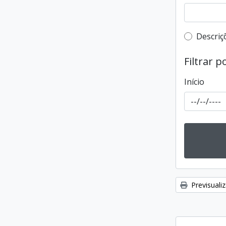
Filtro 
Descriç
Filtrar p
Início
Previsuali