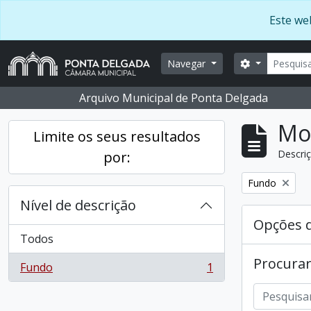
Skip to main content
Este web
Pesquis
Opções de b
Navegar
Arquivo Municipal de Ponta Delgada
Mos
Limite os seus resultados
Descriç
por:
Remover filtro
Fundo
Nível de descrição
Opções 
Todos
Procurar
Fundo
1
, 1 resultados