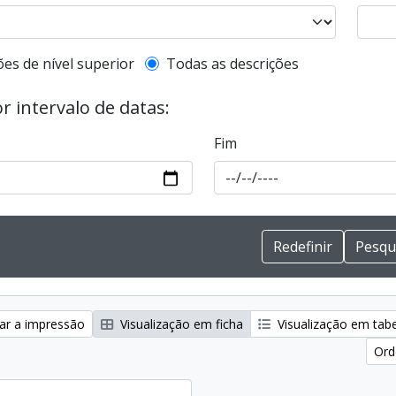
de descrição de nível superior
ões de nível superior
Todas as descrições
or intervalo de datas:
Fim
zar a impressão
Visualização em ficha
Visualização em tab
Ord