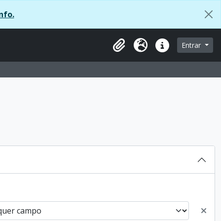
nfo.
 página de navegação
Entrar
Área de transferência
Idioma
Ligações rápidas