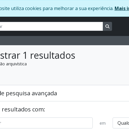
site utiliza cookies para melhorar a sua experiência.
Mais i
ar
usca
Busque na
trar 1 resultados
ão arquivística
:
de pesquisa avançada
 resultados com:
em